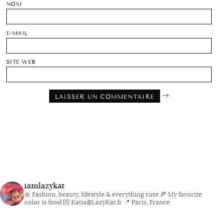
NOM
E-MAIL
SITE WEB
iamlazykat
🎀 Fashion, beauty, lifestyle & everything cute
🍕 My favorite
color is food
💌 Katia@LazyKat.fr
📍 Paris, France