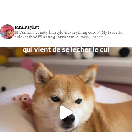
iamlazykat
🎀 Fashion, beauty, lifestyle & everything cute
🍕 My favorite
color is food
💌 Katia@LazyKat.fr
📍 Paris, France